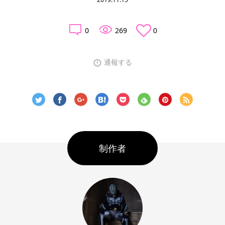
0
269
0
通報する
制作者