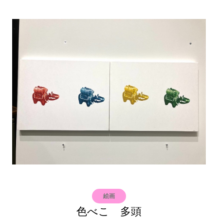
絵画
色べこ 多頭