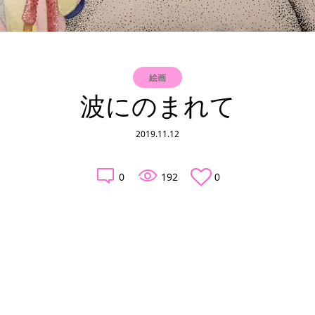
絵画
波にのまれて
2019.11.12
0
192
0