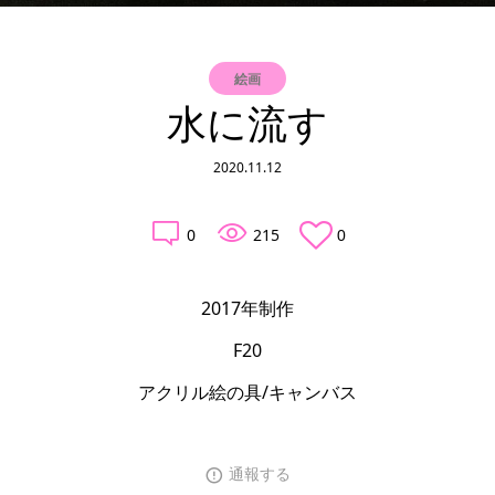
絵画
水に流す
2020.11.12
0
215
0
2017年制作

F20

アクリル絵の具/キャンバス
通報する