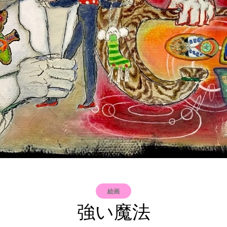
絵画
強い魔法