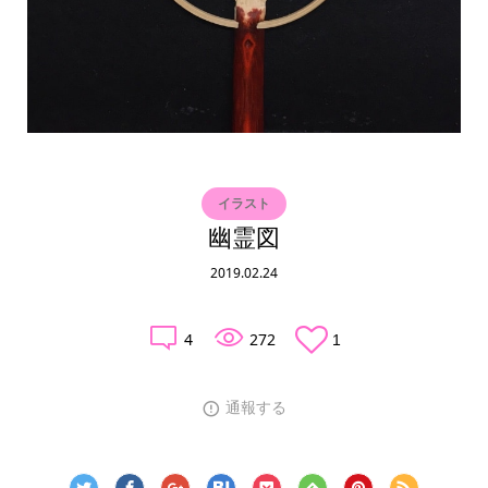
イラスト
幽霊図
2019.02.24
4
272
1
通報する