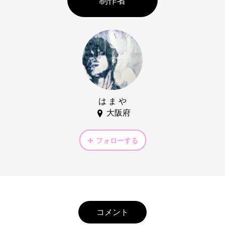
制作者
は ま や
大阪府
フォローする
コメント