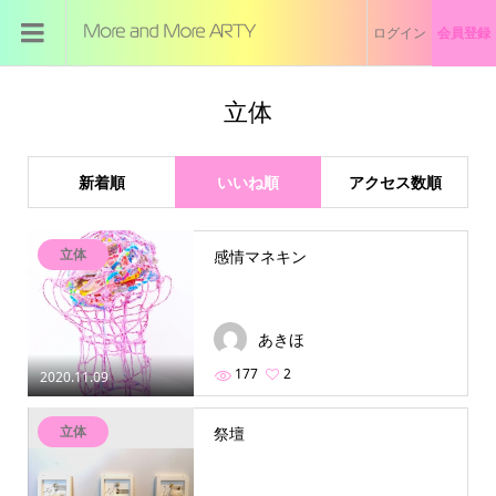
ログイン
会員登録
立体
新着順
いいね順
アクセス数順
立体
感情マネキン
あきほ
177
2
2020.11.09
立体
祭壇