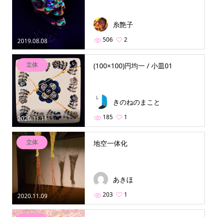
糸艶子
506
2
2019.08.08
立体
(100×100)円均一 / 小皿01
きのねのまこと
185
1
2020.11.11
立体
地空一体化
あきほ
203
1
2020.11.09