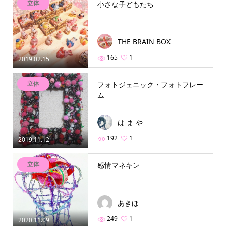
立体
小さな子どもたち
THE BRAIN BOX
165
1
2019.02.15
立体
フォトジェニック・フォトフレー
ム
は ま や
192
1
2019.11.12
立体
感情マネキン
あきほ
249
1
2020.11.09