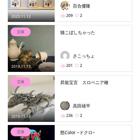
百合優隆
209
2
2020.11.12
立体
猫こぼしちゃった
さこっちょ
201
2
2019.11.13
立体
昇龍宝言 スロベニア種
高田雄平
236
2
2019.11.14
立体
怒Color ~ドクロ~